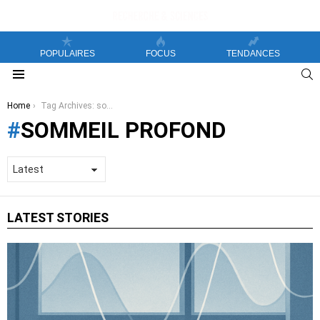
POPULAIRES
FOCUS
TENDANCES
S
Menu
You are here:
Home
Tag Archives: sommeil profond
SOMMEIL PROFOND
LATEST STORIES