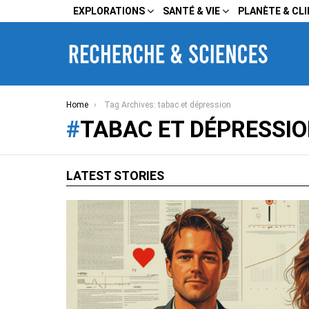
EXPLORATIONS
SANTÉ & VIE
PLANÈTE & CL
You are here:
Home
Tag Archives: tabac et dépression
TABAC ET DÉPRESSI
LATEST STORIES