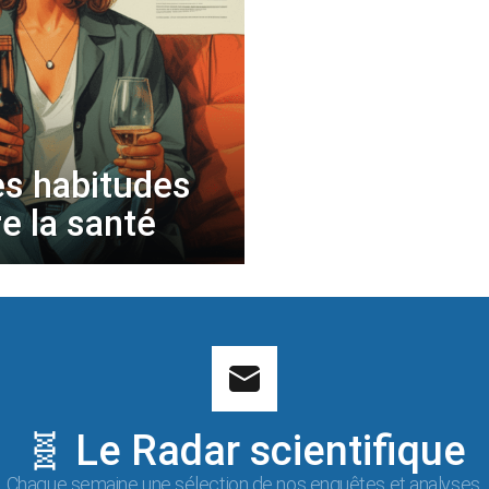
es habitudes
e la santé
🧬 Le Radar scientifique
Chaque semaine une sélection de nos enquêtes et analyses.