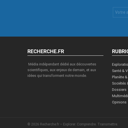
Votre
Email
:
RECHERCHE.FR
RUBRI
Média indépendant dédié aux découvertes
Explorati
scientifiques, aux enjeux de demain, et aux
Santé & V
idées qui transforment notre monde.
Planète &
Sociétés 
Dossiers
Multiméd
Opinions
© 2026 Recherche.fr – Explorer. Comprendre. Transmettre.