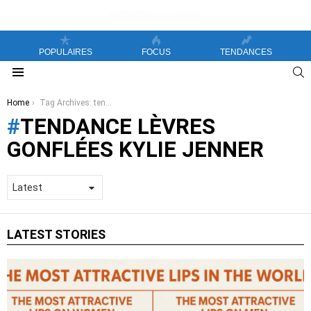
POPULAIRES
FOCUS
TENDANCES
S
Menu
You are here:
Home
Tag Archives: tendance lèvres gonflées Kylie Jenner
TENDANCE LÈVRES
GONFLÉES KYLIE JENNER
LATEST STORIES