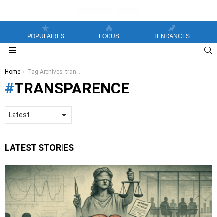
POPULAIRES
FOCUS
TENDANCES
S
Menu
You are here:
Home
Tag Archives: transparence
TRANSPARENCE
LATEST STORIES