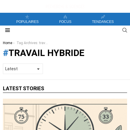
POPULAIRES
FOCUS
TENDANCES
S
Menu
You are here:
Home
Tag Archives: travail hybride
TRAVAIL HYBRIDE
LATEST STORIES