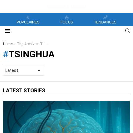
POPULAIRES
FOCUS
TENDANCES
S
Menu
You are here:
Home
Tag Archives: Tsinghua
TSINGHUA
LATEST STORIES