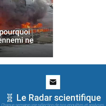
 pourquoi
’ennemi ne
🧬 Le Radar scientifique
Chaque semaine une sélection de nos enquêtes et analyses.