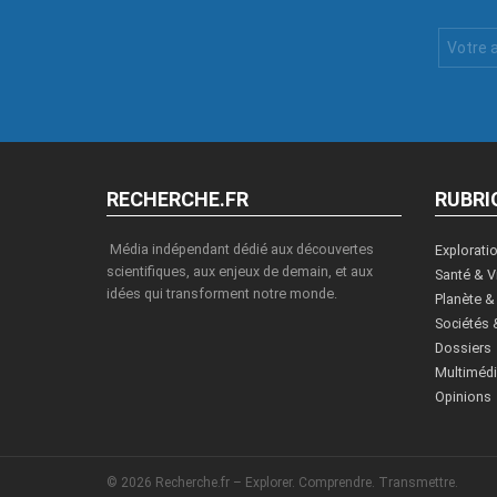
Votre
Email
:
RECHERCHE.FR
RUBRI
Média indépendant dédié aux découvertes
Explorati
scientifiques, aux enjeux de demain, et aux
Santé & V
idées qui transforment notre monde.
Planète &
Sociétés 
Dossiers
Multiméd
Opinions
© 2026 Recherche.fr – Explorer. Comprendre. Transmettre.