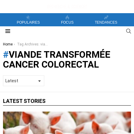
POPULAIRES
FOCUS
TENDANCES
S
Menu
You are here:
Home
Tag Archives: viande transformée cancer colorectal
VIANDE TRANSFORMÉE
CANCER COLORECTAL
LATEST STORIES