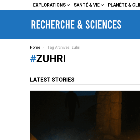
EXPLORATIONS
SANTÉ & VIE
PLANÈTE & CL
You are here:
Home
Tag Archives: zuhri
ZUHRI
LATEST STORIES