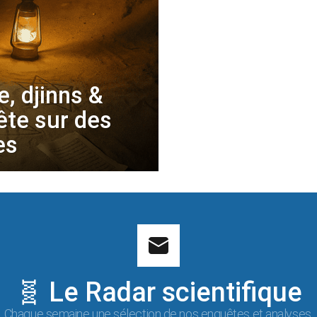
, djinns &
ête sur des
es
🧬 Le Radar scientifique
Chaque semaine une sélection de nos enquêtes et analyses.