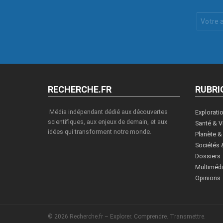
Votre
Email
:
RECHERCHE.FR
RUBRI
Média indépendant dédié aux découvertes
Explorati
scientifiques, aux enjeux de demain, et aux
Santé & V
idées qui transforment notre monde.
Planète &
Sociétés 
Dossiers
Multiméd
Opinions
© 2026 Recherche.fr – Explorer. Comprendre. Transmettre.