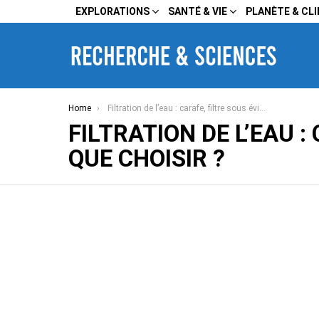
EXPLORATIONS
SANTÉ & VIE
PLANÈTE & CL
You are here:
Home
Filtration de l’eau : carafe, filtre sous évier, osmose inverse — que choisir ?
FILTRATION DE L’EAU :
QUE CHOISIR ?