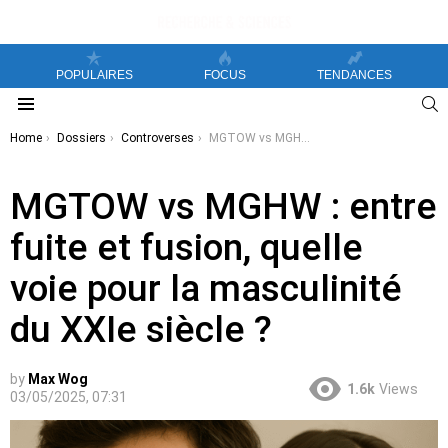
POPULAIRES
FOCUS
TENDANCES
S
Menu
You are here:
Home
Dossiers
Controverses
MGTOW vs MGHW : entre fuite et fusion, quelle voie pour la masculinité du XXIe siècle ?
MGTOW vs MGHW : entre
fuite et fusion, quelle
voie pour la masculinité
du XXIe siècle ?
by
Max Wog
1.6k
Views
03/05/2025, 07:31