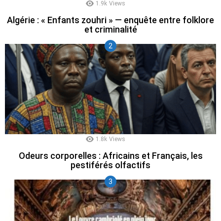
1.9k
Views
Algérie : « Enfants zouhri » — enquête entre folklore
et criminalité
1.8k
Views
Odeurs corporelles : Africains et Français, les
pestiférés olfactifs