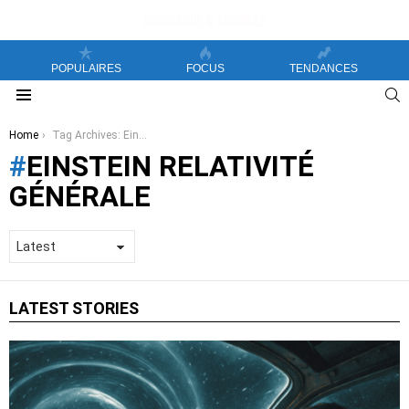
POPULAIRES
FOCUS
TENDANCES
S
Menu
You are here:
Home
Tag Archives: Einstein relativité générale
EINSTEIN RELATIVITÉ
GÉNÉRALE
LATEST STORIES