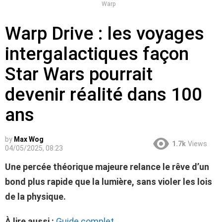
Warp
Warp Drive : les voyages
intergalactiques façon
Star Wars pourrait
devenir réalité dans 100
ans
by
Max Wog
1.7k
Views
04/05/2025, 08:23
Une percée théorique majeure relance le rêve d’un
bond plus rapide que la lumière, sans violer les lois
de la physique.
À lire aussi :
Guide complet