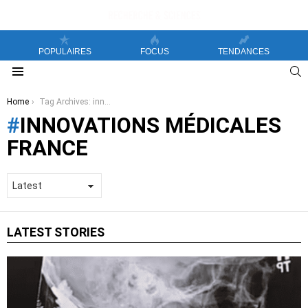
POPULAIRES
FOCUS
TENDANCES
S
Menu
You are here:
Home
Tag Archives: innovations médicales France
INNOVATIONS MÉDICALES
FRANCE
LATEST STORIES