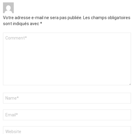
Votre adresse e-mail ne sera pas publiée.
Les champs obligatoires
sont indiqués avec
*
Commentaire
*
Nom
*
E-
mail
*
Site
web