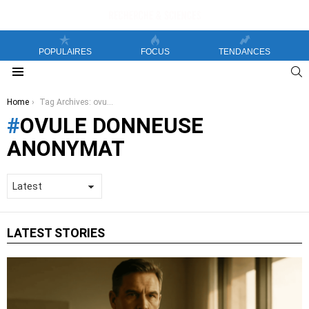
POPULAIRES
FOCUS
TENDANCES
S
Menu
You are here:
Home
Tag Archives: ovule donneuse anonymat
OVULE DONNEUSE
ANONYMAT
LATEST STORIES