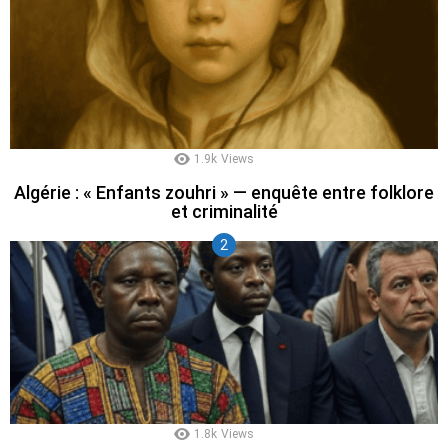
1.9k
Views
Algérie : « Enfants zouhri » — enquête entre folklore
et criminalité
1.8k
Views