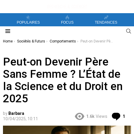
POPULAIRES
FOCUS
TENDANCES
S
Menu
You are here:
Home
Sociétés & Futurs
Comportements
Peut-on Devenir Père Sans Femme ? L’État de la Science et du Droit en 2025
Peut-on Devenir Père
Sans Femme ? L’État de
la Science et du Droit en
2025
by
Barbara
Co
1.6k
Views
1
10/04/2025, 10:11