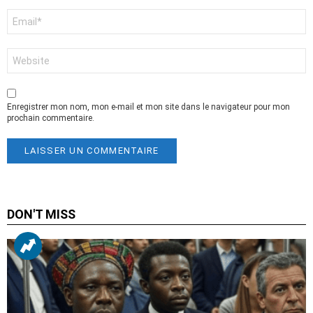
E-
mail
*
Site
web
Enregistrer mon nom, mon e-mail et mon site dans le navigateur pour mon
prochain commentaire.
DON'T MISS