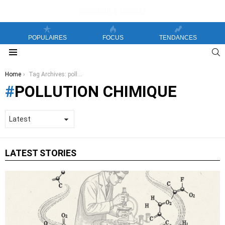
POPULAIRES
FOCUS
TENDANCES
S
Menu
You are here:
Home
Tag Archives: pollution chimique
POLLUTION CHIMIQUE
LATEST STORIES