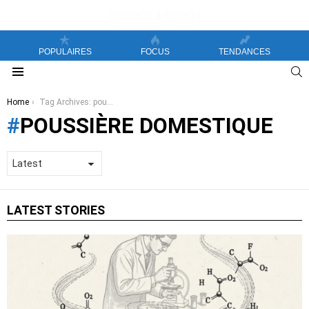
POPULAIRES
FOCUS
TENDANCES
S
Menu
You are here:
Home
Tag Archives: poussière domestique
POUSSIÈRE DOMESTIQUE
LATEST STORIES