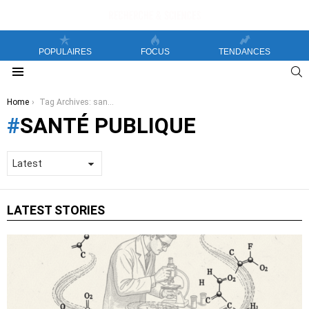
POPULAIRES
FOCUS
TENDANCES
S
Menu
You are here:
Home
Tag Archives: santé publique
SANTÉ PUBLIQUE
LATEST STORIES