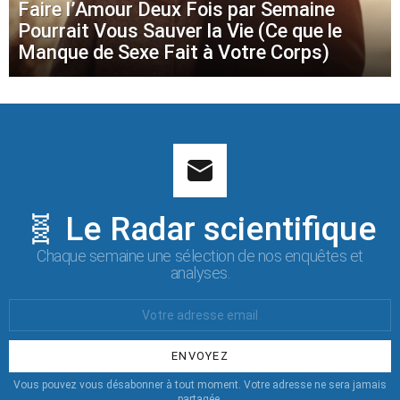
Faire l’Amour Deux Fois par Semaine
Pourrait Vous Sauver la Vie (Ce que le
Manque de Sexe Fait à Votre Corps)
🧬 Le Radar scientifique
Chaque semaine une sélection de nos enquêtes et
analyses.
Votre
Email
:
Vous pouvez vous désabonner à tout moment. Votre adresse ne sera jamais
partagée.