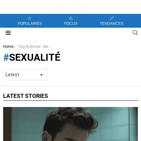
POPULAIRES
FOCUS
TENDANCES
S
Menu
You are here:
Home
Tag Archives: Sexualité
SEXUALITÉ
LATEST STORIES