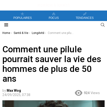
POPULAIRES
FOCUS
TENDANCES
S
Menu
You are here:
Home
Santé & Vie
Longévité
Comment une pilule pourrait sauver la vie des hommes de plus de 50 ans
Comment une pilule
pourrait sauver la vie des
hommes de plus de 50
ans
by
Max Wog
924
Views
24/09/2025, 07:38