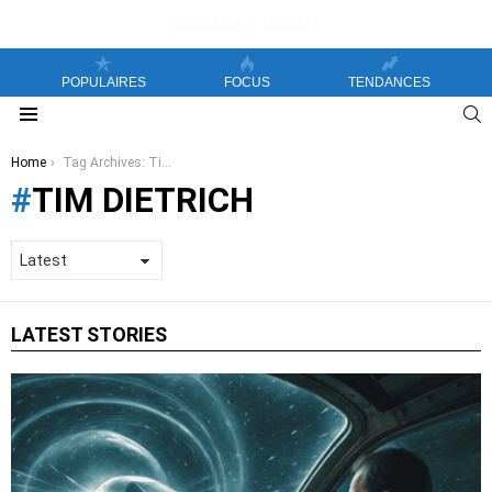
POPULAIRES
FOCUS
TENDANCES
S
Menu
You are here:
Home
Tag Archives: Tim Dietrich
TIM DIETRICH
LATEST STORIES