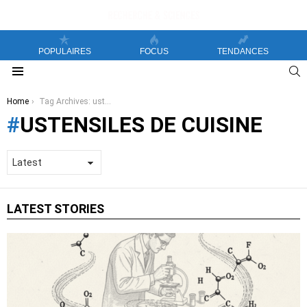
POPULAIRES
FOCUS
TENDANCES
S
Menu
You are here:
Home
Tag Archives: ustensiles de cuisine
USTENSILES DE CUISINE
LATEST STORIES