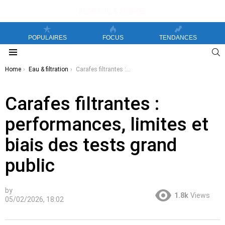
POPULAIRES
FOCUS
TENDANCES
S
Menu
You are here:
Home
Eau & filtration
Carafes filtrantes : performances, limites et biais des tests grand public
Carafes filtrantes :
performances, limites et
biais des tests grand
public
by
1.8k
Views
05/02/2026, 18:02