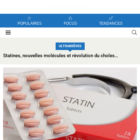
POPULAIRES
FOCUS
TENDANCES
S
Menu
ULTRABRÈVES
Statines, nouvelles molécules et révolution du cholestérol : la France entre dans une nouvelle ère cardiovasculaire