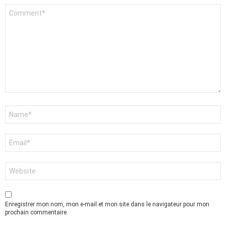
Commentaire
*
Nom
*
E-
mail
*
Site
web
Enregistrer mon nom, mon e-mail et mon site dans le navigateur pour mon
prochain commentaire.