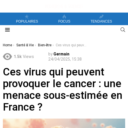
POPULAIRES
FOCUS
TENDANCES
S
Menu
You are here:
Home
Santé & Vie
Bien-être
Ces virus qui peuvent provoquer le cancer : une menace sous-estimée en France ?
by
Germain
1.5k
Views
24/04/2025, 15:38
Ces virus qui peuvent
provoquer le cancer : une
menace sous-estimée en
France ?