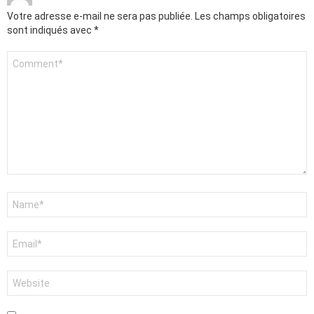
Votre adresse e-mail ne sera pas publiée.
Les champs obligatoires
sont indiqués avec
*
Commentaire
*
Nom
*
E-
mail
*
Site
web