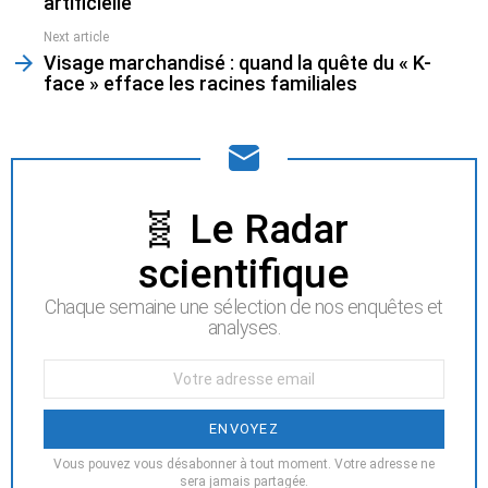
artificielle
Next article
Visage marchandisé : quand la quête du « K-
face » efface les racines familiales
NEWSLETTER
🧬 Le Radar
scientifique
Chaque semaine une sélection de nos enquêtes et
analyses.
Votre
Email
:
Vous pouvez vous désabonner à tout moment. Votre adresse ne
sera jamais partagée.