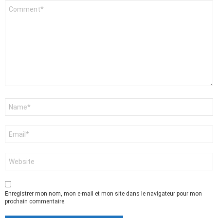
Commentaire
*
Nom
*
E-
mail
*
Site
web
Enregistrer mon nom, mon e-mail et mon site dans le navigateur pour mon
prochain commentaire.