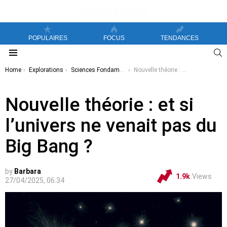
POPULAIRES
FOCUS
TENDANCES
S
Menu
You are here:
Home
Explorations
Sciences Fondamentales
Nouvelle théorie : et si l’univers ne venait pas du Big Bang ?
Nouvelle théorie : et si
l’univers ne venait pas du
Big Bang ?
by
Barbara
1.9k
Views
27/04/2025, 06:34